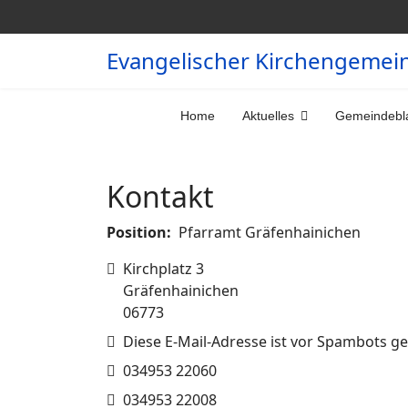
Evangelischer Kirchengemei
Home
Aktuelles
Gemeindebla
Kontakt
Position:
Pfarramt Gräfenhainichen
Adresse
Kirchplatz 3
Gräfenhainichen
06773
E-Mail
Diese E-Mail-Adresse ist vor Spambots ge
Telefon
034953 22060
Fax
034953 22008